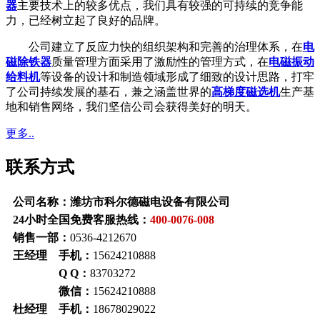
器
主要技术上的较多优点，我们具有较强的可持续的竞争能
力，已经树立起了良好的品牌。
公司建立了反应力快的组织架构和完善的治理体系，在
电
磁除铁器
质量管理方面采用了激励性的管理方式，在
电磁振动
给料机
等设备的设计和制造领域形成了细致的设计思路，打牢
了公司持续发展的基石，兼之涵盖世界的
高梯度磁选机
生产基
地和销售网络，我们坚信公司会获得美好的明天。
更多..
联系方式
公司名称：潍坊市科尔德磁电设备有限公司
24小时全国免费客服热线：
400-0076-008
销售一部：
0536-4212670
王经理 手机：
15624210888
Q Q：
83703272
微信：
15624210888
杜经理 手机：
18678029022