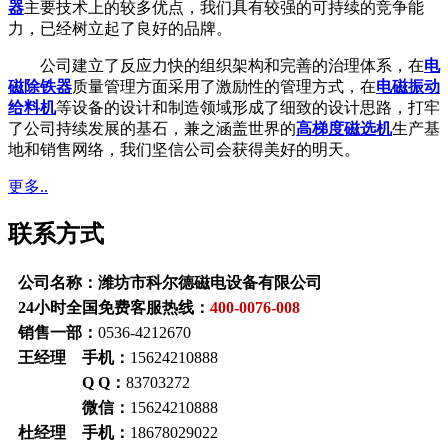
器
主要技术上的较多优点，我们具有较强的可持续的竞争能
力，已经树立起了良好的品牌。
公司建立了反应力快的组织架构和完善的治理体系，在
电
磁除铁器
质量管理方面采用了激励性的管理方式，在
电磁振动
给料机
等设备的设计和制造领域形成了细致的设计思路，打牢
了公司持续发展的基石，兼之涵盖世界的
高梯度磁选机
生产基
地和销售网络，我们坚信公司会获得美好的明天。
更多..
联系方式
公司名称：潍坊市科尔德磁电设备有限公司
24小时全国免费客服热线：
400-0076-008
销售一部：
0536-4212670
王经理 手机：
15624210888
Q Q：
83703272
微信：
15624210888
杜经理 手机：
18678029022