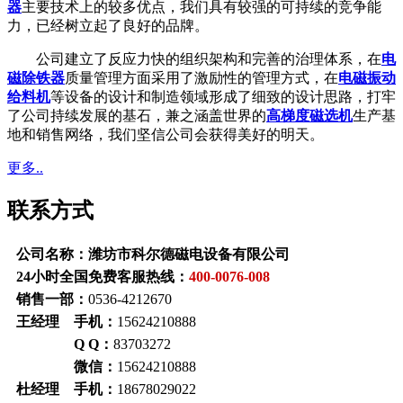
器
主要技术上的较多优点，我们具有较强的可持续的竞争能
力，已经树立起了良好的品牌。
公司建立了反应力快的组织架构和完善的治理体系，在
电
磁除铁器
质量管理方面采用了激励性的管理方式，在
电磁振动
给料机
等设备的设计和制造领域形成了细致的设计思路，打牢
了公司持续发展的基石，兼之涵盖世界的
高梯度磁选机
生产基
地和销售网络，我们坚信公司会获得美好的明天。
更多..
联系方式
公司名称：潍坊市科尔德磁电设备有限公司
24小时全国免费客服热线：
400-0076-008
销售一部：
0536-4212670
王经理 手机：
15624210888
Q Q：
83703272
微信：
15624210888
杜经理 手机：
18678029022