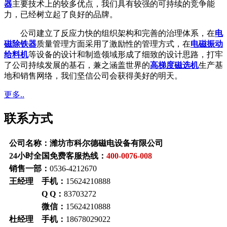
器
主要技术上的较多优点，我们具有较强的可持续的竞争能
力，已经树立起了良好的品牌。
公司建立了反应力快的组织架构和完善的治理体系，在
电
磁除铁器
质量管理方面采用了激励性的管理方式，在
电磁振动
给料机
等设备的设计和制造领域形成了细致的设计思路，打牢
了公司持续发展的基石，兼之涵盖世界的
高梯度磁选机
生产基
地和销售网络，我们坚信公司会获得美好的明天。
更多..
联系方式
公司名称：潍坊市科尔德磁电设备有限公司
24小时全国免费客服热线：
400-0076-008
销售一部：
0536-4212670
王经理 手机：
15624210888
Q Q：
83703272
微信：
15624210888
杜经理 手机：
18678029022