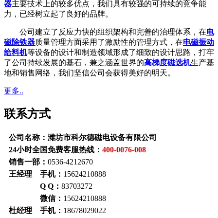
器
主要技术上的较多优点，我们具有较强的可持续的竞争能
力，已经树立起了良好的品牌。
公司建立了反应力快的组织架构和完善的治理体系，在
电
磁除铁器
质量管理方面采用了激励性的管理方式，在
电磁振动
给料机
等设备的设计和制造领域形成了细致的设计思路，打牢
了公司持续发展的基石，兼之涵盖世界的
高梯度磁选机
生产基
地和销售网络，我们坚信公司会获得美好的明天。
更多..
联系方式
公司名称：潍坊市科尔德磁电设备有限公司
24小时全国免费客服热线：
400-0076-008
销售一部：
0536-4212670
王经理 手机：
15624210888
Q Q：
83703272
微信：
15624210888
杜经理 手机：
18678029022