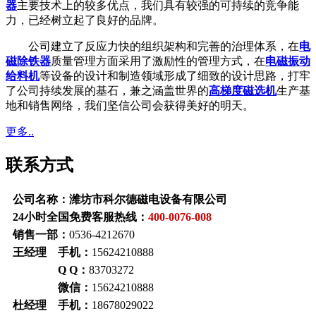
器
主要技术上的较多优点，我们具有较强的可持续的竞争能
力，已经树立起了良好的品牌。
公司建立了反应力快的组织架构和完善的治理体系，在
电
磁除铁器
质量管理方面采用了激励性的管理方式，在
电磁振动
给料机
等设备的设计和制造领域形成了细致的设计思路，打牢
了公司持续发展的基石，兼之涵盖世界的
高梯度磁选机
生产基
地和销售网络，我们坚信公司会获得美好的明天。
更多..
联系方式
公司名称：潍坊市科尔德磁电设备有限公司
24小时全国免费客服热线：
400-0076-008
销售一部：
0536-4212670
王经理 手机：
15624210888
Q Q：
83703272
微信：
15624210888
杜经理 手机：
18678029022