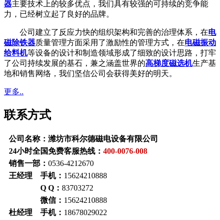
器
主要技术上的较多优点，我们具有较强的可持续的竞争能
力，已经树立起了良好的品牌。
公司建立了反应力快的组织架构和完善的治理体系，在
电
磁除铁器
质量管理方面采用了激励性的管理方式，在
电磁振动
给料机
等设备的设计和制造领域形成了细致的设计思路，打牢
了公司持续发展的基石，兼之涵盖世界的
高梯度磁选机
生产基
地和销售网络，我们坚信公司会获得美好的明天。
更多..
联系方式
公司名称：潍坊市科尔德磁电设备有限公司
24小时全国免费客服热线：
400-0076-008
销售一部：
0536-4212670
王经理 手机：
15624210888
Q Q：
83703272
微信：
15624210888
杜经理 手机：
18678029022